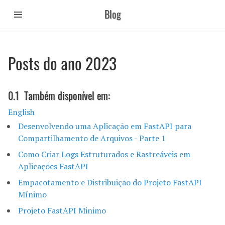
Pular
Blog
para
o
conteúdo
principal
Posts do ano 2023
Também disponível em:
English
Desenvolvendo uma Aplicação em FastAPI para
Compartilhamento de Arquivos - Parte 1
Como Criar Logs Estruturados e Rastreáveis em
Aplicações FastAPI
Empacotamento e Distribuição do Projeto FastAPI
Mínimo
Projeto FastAPI Minimo