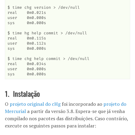
$ time chg version > /dev/null

real    0m0.021s

user    0m0.000s

sys     0m0.000s

$ time hg help commit > /dev/null

real    0m0.115s

user    0m0.112s

sys     0m0.000s

$ time chg help commit > /dev/null

real    0m0.034s

user    0m0.000s

sys     0m0.000s
Instalação
O
projeto original do cHg
foi incorporado ao
projeto do
Mercurial
a partir da versão 3.8. Espera-se que já venha
compilado nos pacotes das distribuições. Caso contrário,
execute os seguintes passos para instalar: