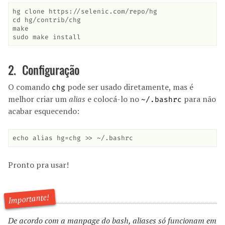
hg clone https://selenic.com/repo/hg

cd hg/contrib/chg

make

sudo make install
Configuração
O comando
pode ser usado diretamente, mas é
chg
melhor criar um
alias
e colocá-lo no
para não
~/.bashrc
acabar esquecendo:
echo alias hg=chg >> ~/.bashrc
Pronto pra usar!
De acordo com a
manpage
do
bash
,
aliases
só funcionam em